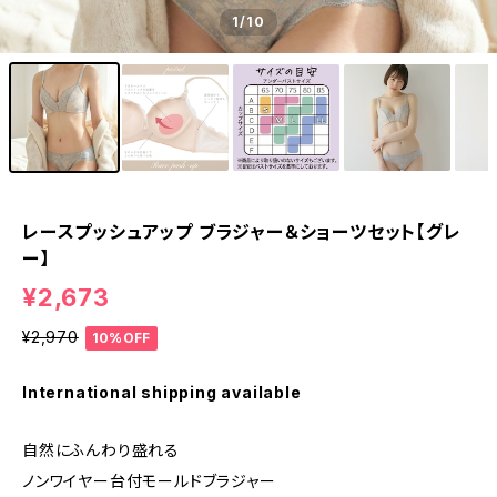
1
/10
レースプッシュアップ ブラジャー＆ショーツセット【グレ
ー】
¥2,673
¥2,970
10%OFF
International shipping available
自然にふんわり盛れる
ノンワイヤー台付モールドブラジャー