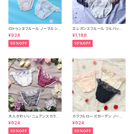
ロトゥンヌフルール ノーマルショ
エレガンスフルール フルバック
ーツ
ショーツ
¥924
¥1,188
30%OFF
10%OFF
大人かわいい ニュアンスカラー
カラフルローズガーデン ノーマ
フルバックショーツ
ルショーツ
¥924
¥924
30%OFF
30%OFF