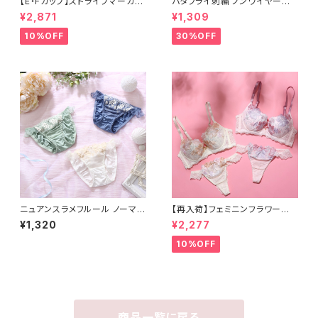
【E・Fカップ】ストライプマーガレ
バタフライ刺繍 ノンワイヤーブラ
ット ブラ＆ショーツ
＆ショーツ
¥2,871
¥1,309
10%OFF
30%OFF
ニュアンスラメフルール ノーマル
【再入荷】フェミニンフラワー脇
ショーツ
高すっきりブラ＆Tバックレース
¥1,320
¥2,277
ショーツセット
10%OFF
商品一覧に戻る