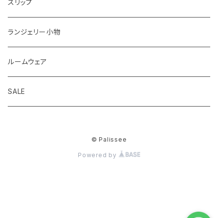
ショーツサイズが選べる ブラジャー＆ショーツセット
ストラップレスブラ
ショーツすべて
スリップ
2,000円以下ブラジャー＆ショーツセット
着瘦せブラ
ノーマル
ランジェリー小物
華奢Tブラジャー＆ショーツセット
ひもショーツ
ルームウェア
脇高ブラジャー＆ショーツセット
Tショーツ
SALE
ノンワイヤーブラジャー＆ショーツセット
吸水ショーツ
© Palissee
ブラジャー＆ショーツ＋Tバックショーツ3点セット
Powered by
グラマーサイズ(GH)ブラジャー＆ショーツセット