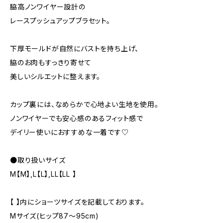
脇高ノンワイヤー設計の
レースプッシュアップブラセット。
下厚モールドが自然にバストを持ち上げ、
脇のお肉もすっきり寄せて
美しいシルエットに整えます。
カップ裏には、なめらかで心地よい生地を使用。
ノンワイヤーでも安心感のあるフィット感で
デイリー使いにおすすめな一着です♡
●取り扱いサイズ
M【M】,L【L】,LL【LL 】
【 】内にショーツサイズを記載しております。
Mサイズ(ヒップ87～95cm)