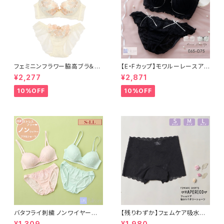
フェミニンフラワー脇高ブラ＆バ
【E・Fカップ】モワルーレースアッ
ックレースショーツセット
プ ブラ＆ショーツ
¥2,277
¥2,871
10%OFF
10%OFF
バタフライ刺繍 ノンワイヤーブラ
【残りわずか】フェムケア吸水サ
＆ショーツ
ニタリーショーツ（ボクサーシー
¥1,309
¥1,980