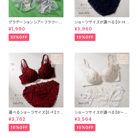
グラデーションシアーフラワー３/
ショーツサイズが選べる【G・H】
４カップブラ＆バックレースフレ
フラワーアップリケ ブラ＆ショー
¥1,990
¥3,960
アショーツ
ツセット
33%OFF
10%OFF
選べるショーツサイズ【E・F】フラ
ショーツサイズが選べる【B〜D】
ワーアップリケ ブラ＆ショーツセ
フラワーアップリケ ブラ＆ショー
¥3,762
¥3,564
ット
ツ
10%OFF
10%OFF