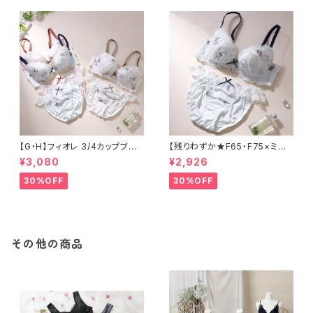
【G・H】フィオレ 3/4カップブラ＆
【残りわずか★F65・F75×ミン
ショーツセット
ト】フィオレ 3/4カップブラ＆ショ
¥3,080
¥2,926
ーツセット
30%OFF
30%OFF
その他の商品