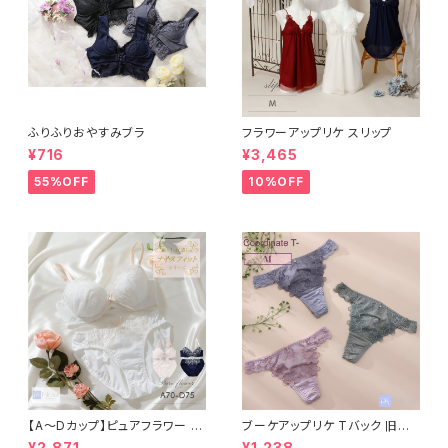
ふりふりおやすみブラ
フラワーアップリケ スリップ
¥716
¥3,465
55%OFF
10%OFF
【A〜Dカップ】ピュアフラワー ブ
ブーケアップリケ Tバック 旧シ
ラ＆ショーツ
リーズ
¥2,871
¥1,238