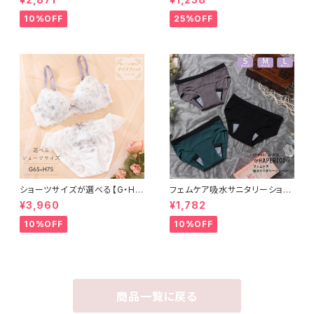
10%OFF
25%OFF
ショーツサイズが選べる【G・H】
フェムケア吸水サニタリーショー
セレナーデ ブラ＆ショーツセット
ツ（レギュラーレーヨンリブタイ
¥3,960
¥1,782
プ）
10%OFF
10%OFF
商品一覧に戻る