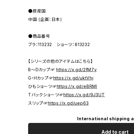
●原産国
中国 (企画：日本)
●商品番号
ブラ：113232 ショーツ：813232
【シリーズの他のアイテムはこちら】
B～Dカップ☞
https://x.gd/2fM7y
G・Hカップ☞
https://x.gd/uktVhj
ひもショーツ☞
https://x.gd/eBRMI
Tバックショーツ☞
https://x.gd/9J3UT
スリップ☞
https://x.gd/uep63
International shipping a
Add to cart