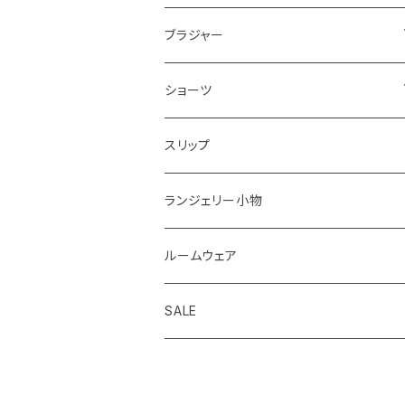
ブラジャー＆ショーツセットすべて
ブラジャー
ナイスフィットシリーズ ブラジャー＆ショー
ブラジャーすべて
ショーツ
ツセット
ストラップレスブラ
ショーツすべて
スリップ
ショーツサイズが選べる ブラジャー＆シ
ョーツセット
着瘦せブラ
ノーマル
ランジェリー小物
2,000円以下ブラジャー＆ショーツセット
ひもショーツ
ルームウェア
華奢Tブラジャー＆ショーツセット
Tショーツ
SALE
脇高ブラジャー＆ショーツセット
吸水ショーツ