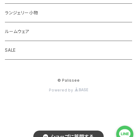
2,000円以下ブラジャー＆ショーツセット
着瘦せブラ
ノーマル
ランジェリー小物
華奢Tブラジャー＆ショーツセット
ひもショーツ
ルームウェア
脇高ブラジャー＆ショーツセット
Tショーツ
SALE
ノンワイヤーブラジャー＆ショーツセット
吸水ショーツ
© Palissee
ブラジャー＆ショーツ＋Tバックショーツ3点セット
Powered by
グラマーサイズ(GH)ブラジャー＆ショーツセット
ショップに質問する