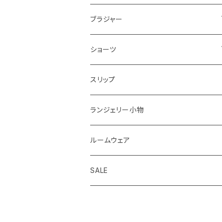
ブラジャー＆ショーツセットすべて
ブラジャー
ナイスフィットシリーズ ブラジャー＆ショー
ブラジャーすべて
ショーツ
ツセット
ストラップレスブラ
ショーツすべて
スリップ
ショーツサイズが選べる ブラジャー＆シ
ョーツセット
着瘦せブラ
ノーマル
ランジェリー小物
2,000円以下ブラジャー＆ショーツセット
ひもショーツ
ルームウェア
華奢Tブラジャー＆ショーツセット
Tショーツ
SALE
脇高ブラジャー＆ショーツセット
吸水ショーツ