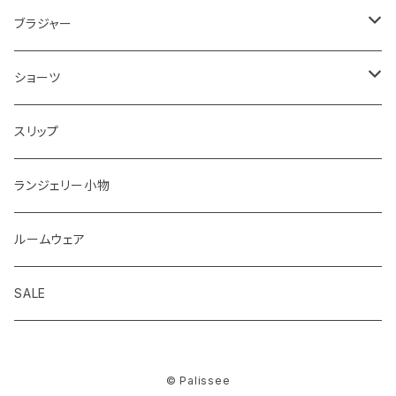
ブラジャー＆ショーツセットすべて
ブラジャー
ナイスフィットシリーズ ブラジャー＆ショーツセット
ブラジャーすべて
ショーツ
ショーツサイズが選べる ブラジャー＆ショーツセット
ストラップレスブラ
ショーツすべて
スリップ
2,000円以下ブラジャー＆ショーツセット
着瘦せブラ
ノーマル
ランジェリー小物
華奢Tブラジャー＆ショーツセット
ひもショーツ
ルームウェア
脇高ブラジャー＆ショーツセット
Tショーツ
SALE
ノンワイヤーブラジャー＆ショーツセット
吸水ショーツ
© Palissee