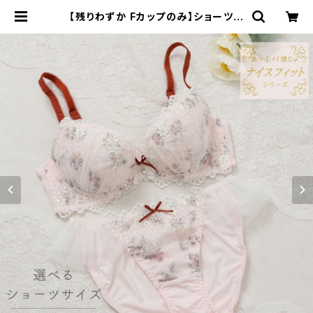
【残りわずか Fカップのみ】ショーツサ
イズが選べる【E・F】アモーレ ブラ＆シ
ョーツセット | Palissee