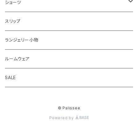
ナイスフィットシリーズ ブラジャー＆ショーツセット
ブラジャーすべて
ショーツ
ショーツサイズが選べる ブラジャー＆ショーツセット
ストラップレスブラ
ショーツすべて
スリップ
2,000円以下ブラジャー＆ショーツセット
着瘦せブラ
ノーマル
ランジェリー小物
華奢Tブラジャー＆ショーツセット
ひもショーツ
ルームウェア
脇高ブラジャー＆ショーツセット
Tショーツ
SALE
ノンワイヤーブラジャー＆ショーツセット
吸水ショーツ
© Palissee
ブラジャー＆ショーツ＋Tバックショーツ3点セット
Powered by
グラマーサイズ(GH)ブラジャー＆ショーツセット