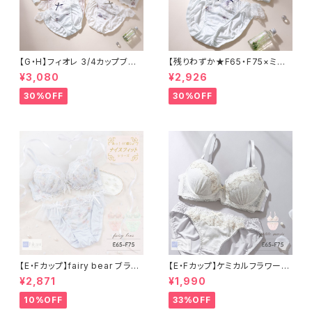
【G・H】フィオレ 3/4カップブラ＆
【残りわずか★F65・F75×ミン
ショーツセット
ト】フィオレ 3/4カップブラ＆ショ
¥3,080
¥2,926
ーツセット
30%OFF
30%OFF
【E・Fカップ】fairy bear ブラ＆
【E・Fカップ】ケミカルフラワーブ
ショーツ
ラ＆ショーツ
¥2,871
¥1,990
10%OFF
33%OFF