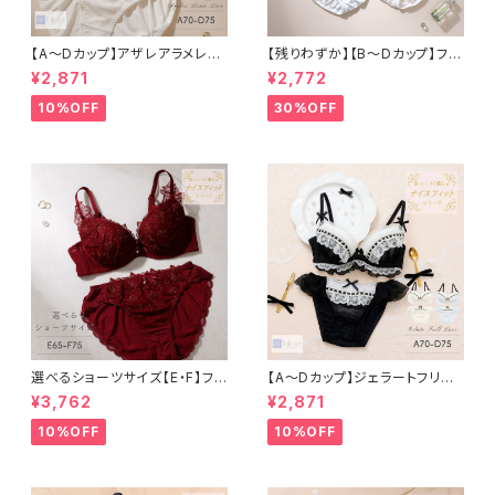
【A〜Dカップ】アザレアラメレー
【残りわずか】【B～Dカップ】フィ
ス ブラ＆ショーツ
オレ 3/4カップブラ&ショーツ
¥2,871
¥2,772
10%OFF
30%OFF
選べるショーツサイズ【E・F】フラ
【A〜Dカップ】ジェラートフリル
ワーアップリケ ブラ＆ショーツセ
レース ブラ＆ショーツ
¥3,762
¥2,871
ット
10%OFF
10%OFF