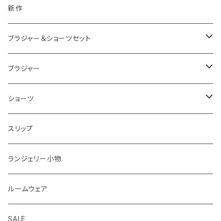
新作
ブラジャー＆ショーツセット
ブラジャー＆ショーツセットすべて
ブラジャー
ナイスフィットシリーズ ブラジャー＆ショーツセット
ブラジャーすべて
ショーツ
ショーツサイズが選べる ブラジャー＆ショーツセット
ストラップレスブラ
ショーツすべて
スリップ
2,000円以下ブラジャー＆ショーツセット
着瘦せブラ
ノーマル
ランジェリー小物
華奢Tブラジャー＆ショーツセット
ひもショーツ
ルームウェア
脇高ブラジャー＆ショーツセット
Tショーツ
SALE