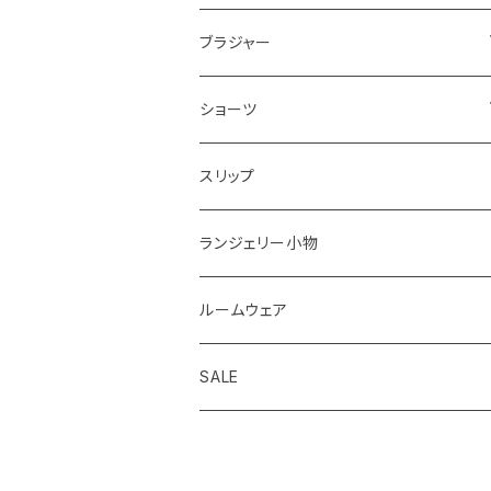
ブラジャー＆ショーツセットすべて
ブラジャー
ナイスフィットシリーズ ブラジャー＆ショー
ブラジャーすべて
ショーツ
ツセット
ストラップレスブラ
ショーツすべて
スリップ
ショーツサイズが選べる ブラジャー＆シ
ョーツセット
着瘦せブラ
ノーマル
ランジェリー小物
2,000円以下ブラジャー＆ショーツセット
ひもショーツ
ルームウェア
華奢Tブラジャー＆ショーツセット
Tショーツ
SALE
脇高ブラジャー＆ショーツセット
吸水ショーツ